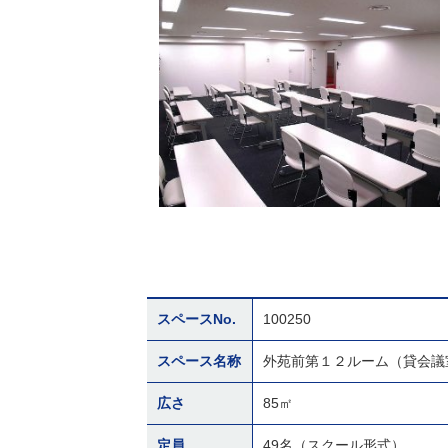
スペースNo.
100250
スペース名称
外苑前第１２ルーム（貸会議
広さ
85㎡
定員
49名（スクール形式）