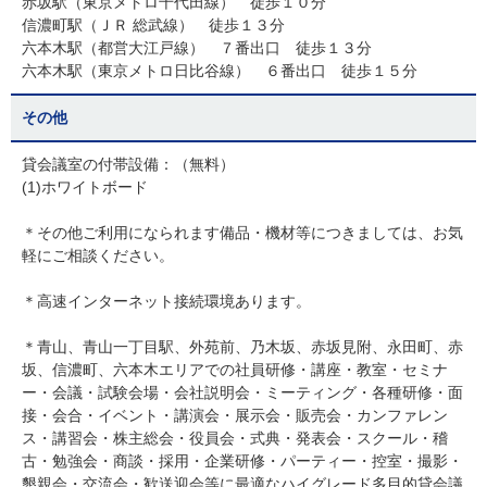
赤坂駅（東京メトロ千代田線） 徒歩１０分
信濃町駅（ＪＲ 総武線） 徒歩１３分
六本木駅（都営大江戸線） ７番出口 徒歩１３分
六本木駅（東京メトロ日比谷線） ６番出口 徒歩１５分
その他
貸会議室の付帯設備：（無料）
(1)ホワイトボード
＊その他ご利用になられます備品・機材等につきましては、お気
軽にご相談ください。
＊高速インターネット接続環境あります。
＊青山、青山一丁目駅、外苑前、乃木坂、赤坂見附、永田町、赤
坂、信濃町、六本木エリアでの社員研修・講座・教室・セミナ
ー・会議・試験会場・会社説明会・ミーティング・各種研修・面
接・会合・イベント・講演会・展示会・販売会・カンファレン
ス・講習会・株主総会・役員会・式典・発表会・スクール・稽
古・勉強会・商談・採用・企業研修・パーティー・控室・撮影・
懇親会・交流会・歓送迎会等に最適なハイグレード多目的貸会議