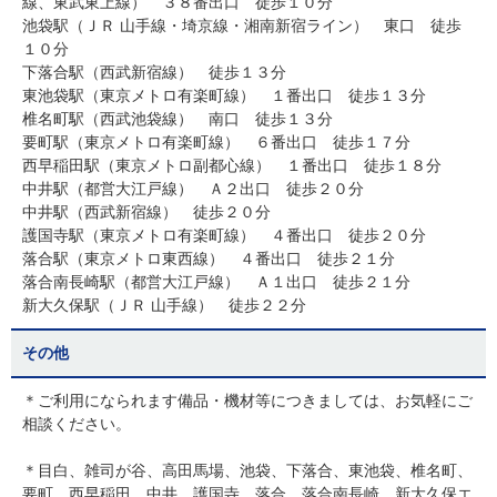
線、東武東上線） ３８番出口 徒歩１０分
池袋駅（ＪＲ 山手線・埼京線・湘南新宿ライン） 東口 徒歩
１０分
下落合駅（西武新宿線） 徒歩１３分
東池袋駅（東京メトロ有楽町線） １番出口 徒歩１３分
椎名町駅（西武池袋線） 南口 徒歩１３分
要町駅（東京メトロ有楽町線） ６番出口 徒歩１７分
西早稲田駅（東京メトロ副都心線） １番出口 徒歩１８分
中井駅（都営大江戸線） Ａ２出口 徒歩２０分
中井駅（西武新宿線） 徒歩２０分
護国寺駅（東京メトロ有楽町線） ４番出口 徒歩２０分
落合駅（東京メトロ東西線） ４番出口 徒歩２１分
落合南長崎駅（都営大江戸線） Ａ１出口 徒歩２１分
新大久保駅（ＪＲ 山手線） 徒歩２２分
その他
＊ご利用になられます備品・機材等につきましては、お気軽にご
相談ください。
＊目白、雑司が谷、高田馬場、池袋、下落合、東池袋、椎名町、
要町、西早稲田、中井、護国寺、落合、落合南長崎、新大久保エ